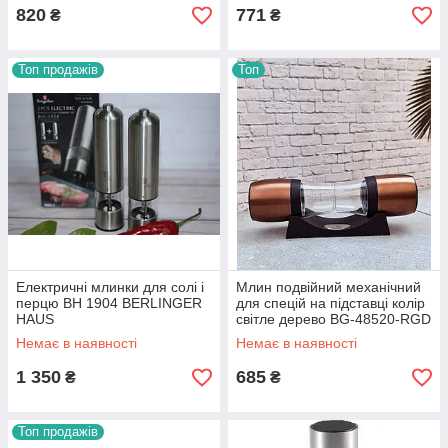
820
771
₴
₴
Топ продажів
Топ
Електричні млинки для солі і
Млин подвійний механічний
перцю BH 1904 BERLINGER
для спецій на підставці колір
HAUS
світле дерево BG-48520-RGD
Немає в наявності
Немає в наявності
1 350
685
₴
₴
Топ продажів