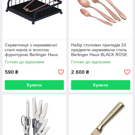
Серветниця з нержавіючої
Набір столових приладів 24
сталі чорна із золотою
предмети нержавіюча сталь
фурнітурою Berlinger Haus
Berlinger Haus BLACK ROSE
BLACK ROSE Collection BH
Collection BH 2213
Готово до відправки
Готово до відправки
6768
590
2 600
₴
₴
Купити
Купити