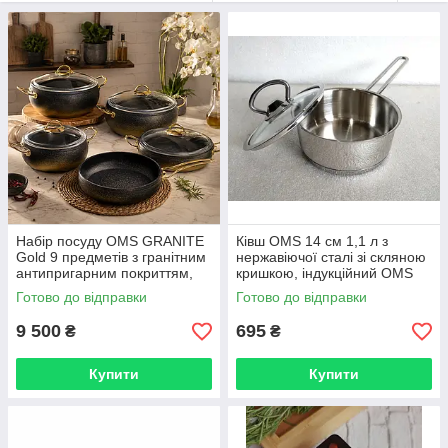
Набір посуду OMS GRANITE
Ківш OMS 14 см 1,1 л з
Gold 9 предметів з гранітним
нержавіючої сталі зі скляною
антипригарним покриттям,
кришкою, індукційний OMS
індукція, чорний із золотом
2008 TS-14х8-1,1л
Готово до відправки
Готово до відправки
OMS 3024-IND-Gold
9 500
695
₴
₴
Купити
Купити