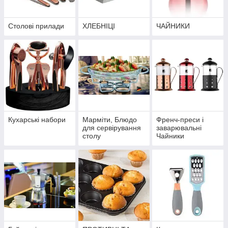
Столові прилади
ХЛЕБНІЦІ
ЧАЙНИКИ
Кухарські набори
Марміти, Блюдо
Френч-преси і
для сервірування
заварювальні
столу
Чайники