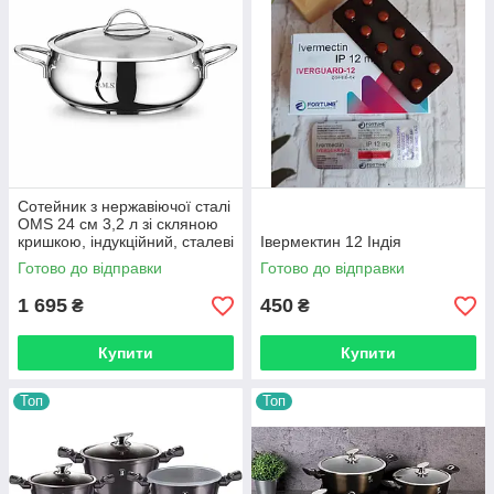
Сотейник з нержавіючої сталі
OMS 24 см 3,2 л зі скляною
кришкою, індукційний, сталеві
Івермектин 12 Індія
ручки 2031-L
Готово до відправки
Готово до відправки
1 695
450
₴
₴
Купити
Купити
Топ
Топ