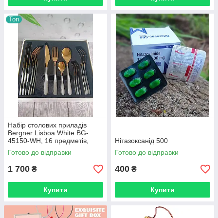
Топ
Набір столових приладів
Bergner Lisboa White BG-
45150-WH, 16 предметів,
Нітазоксанід 500
нержавіюча сталь, золото з
Готово до відправки
Готово до відправки
білими ручками
1 700
400
₴
₴
Купити
Купити