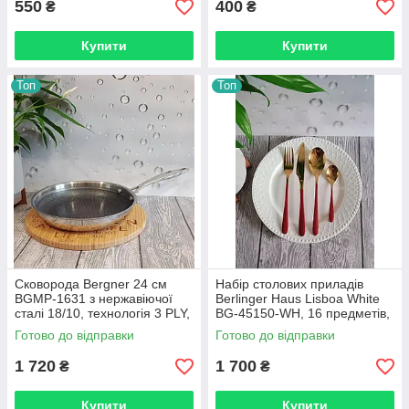
550
400
₴
₴
Купити
Купити
Топ
Топ
Сковорода Bergner 24 см
Набір столових приладів
BGMP-1631 з нержавіючої
Berlinger Haus Lisboa White
сталі 18/10, технологія 3 PLY,
BG-45150-WH, 16 предметів,
антипригарне покриття
нержавіюча сталь, золото з
Готово до відправки
Готово до відправки
Eterna
білими ручками
1 720
1 700
₴
₴
Купити
Купити