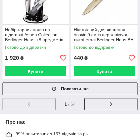
Набір гарних ножів на
Ніж якісний для чищення
підставці Aspen Collection
овочів 9 см із нержавіючої
Berlinger Haus з 8 предметів
литої сталі Berlinger Haus BH
BH 2837
2933 золотистий
Готово до відправки
Готово до відправки
1 920
440
₴
₴
Купити
Купити
Показати ще
1
/ 64
Про нас
99% позитивних з 167 відгуків за рік