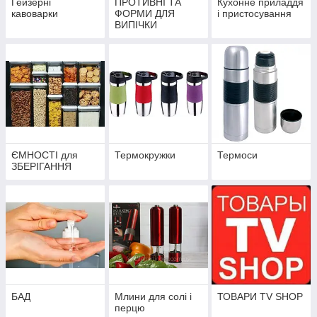
Гейзерні
ПРОТИВНІ ТА
Кухонне приладдя
кавоварки
ФОРМИ ДЛЯ
і пристосування
ВИПІЧКИ
ЄМНОСТІ для
Термокружки
Термоси
ЗБЕРІГАННЯ
БАД
Млини для солі і
ТОВАРИ TV SHOP
перцю