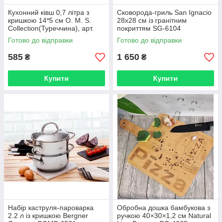
Кухонний ківш 0,7 літра з
Сковорода-гриль San Ignacio
кришкою 14*5 см O. M. S.
28x28 см із гранітним
Collection(Туреччина), арт.
покриттям SG-6104
2008-TS
Готово до відправки
Готово до відправки
585
1 650
₴
₴
Купити
Купити
Набір каструля-пароварка
Обробна дошка бамбукова з
2.2 л із кришкою Bergner
ручкою 40×30×1,2 см Natural