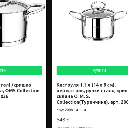
ити
Купити
сталі /кришка
Каструля 1,1 л (14 х 8 см),
 л, OMS Collection
нерж.сталь, ручки сталь, кри
2036
скляна O. M. S.
Collection(Туреччина), арт. 20
2008-14-1.1л
548 ₴
Готово до відправки