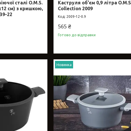
іючої сталі O.M.S.
Каструля об'єм 0,9 літра O.M.S
2х12 см) з кришкою,
Collection 2009
39-22
2009-12-0.9
565 ₴
Готово до відправки
Новинка