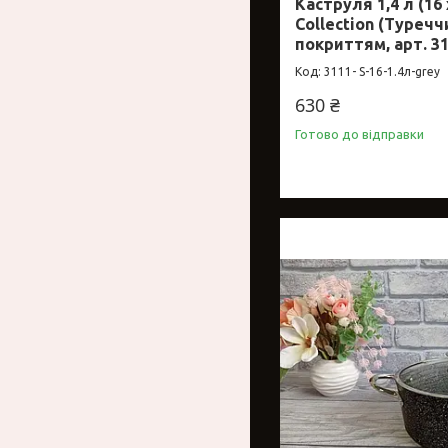
Каструля 1,4 л (16 х
Collection (Туречч
покриттям, арт. 31
3111- S-16-1.4л-grey
630 ₴
Готово до відправки