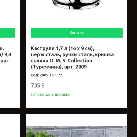
Купити
н.
Каструля 1,7 л (16 х 9 см),
/ 4,3
нерж.сталь, ручки сталь, кришка
 арт.
скляна O. M. S. Collection
(Туреччина), арт. 2009
2009-16-1.7л
735 ₴
Готово до відправки