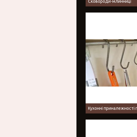
Сковороди-млинниці
Кухонні приналежності 