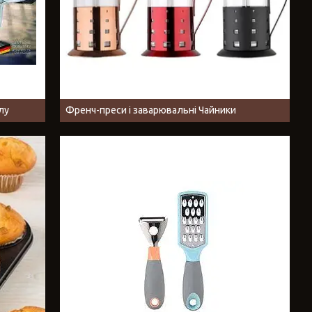
лу
Френч-преси і заварювальні Чайники