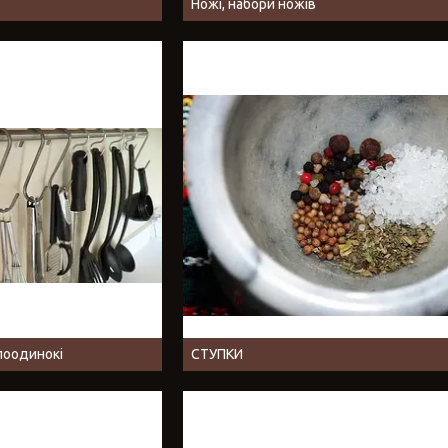
Ножі, набори ножів
поодинокі
СТУПКИ