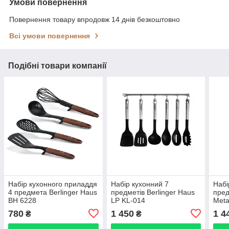
Умови повернення
Повернення товару впродовж 14 днів безкоштовно
Всі умови повернення
Подібні товари компанії
Набір кухонного приладдя
Набір кухонний 7
Набі
4 предмета Berlinger Haus
предметів Berlinger Haus
пред
BH 6228
LP KL-014
Meta
Edit
780
1 450
1 4
₴
₴