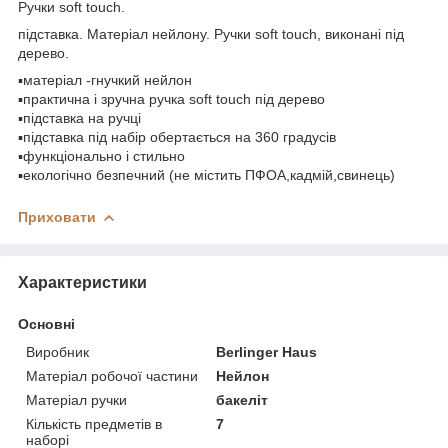
Ручки soft touch.
підставка. Матеріал нейлону. Ручки soft touch, виконані під
дерево.
▪матеріал -гнучкий нейлон
▪практична і зручна ручка soft touch під дерево
▪підставка на ручці
▪підставка під набір обертається на 360 градусів
▪функціонально і стильно
▪екологічно безпечний (не містить ПФОА,кадмій,свинець)
Приховати
Характеристики
Основні
Виробник
Berlinger Haus
Матеріал робочої частини
Нейлон
Матеріал ручки
бакеліт
Кількість предметів в
7
наборі