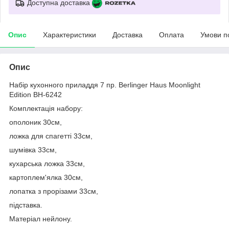
Доступна доставка
Опис
Характеристики
Доставка
Оплата
Умови п
Опис
Набір кухонного приладдя 7 пр. Berlinger Haus Moonlight
Edition BH-6242
Комплектація набору:
ополоник 30см,
ложка для спагетті 33см,
шумівка 33см,
кухарська ложка 33см,
картоплем'ялка 30см,
лопатка з прорізами 33см,
підставка.
Матеріал нейлону.