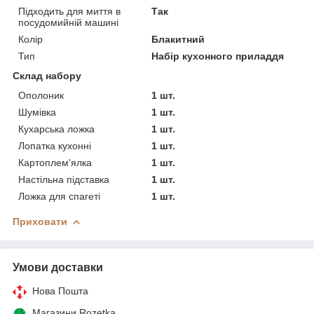
Підходить для миття в
Так
посудомийній машині
Колір
Блакитний
Тип
Набір кухонного приладдя
Склад набору
Ополоник
1 шт.
Шумівка
1 шт.
Кухарська ложка
1 шт.
Лопатка кухонні
1 шт.
Картоплем'ялка
1 шт.
Настільна підставка
1 шт.
Ложка для спагеті
1 шт.
Приховати
Умови доставки
Нова Пошта
Магазини Rozetka