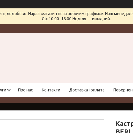
 цілодобово. Наразі магазин поза робочим графіком. Наш менеджер 
Сб: 10:00–18:00 Неділя — вихідний.
уги
Про нас
Контакти
Доставка і оплата
Поверненн
Кастр
BERL