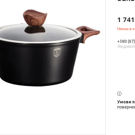
1 741
Немає в н
+380 (67
Людмил
повернен