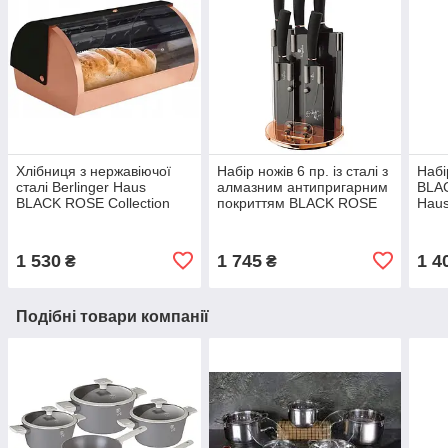
Хлібниця з нержавіючої
Набір ножів 6 пр. із сталі з
Набі
сталі Berlinger Haus
алмазним антипригарним
BLAC
BLACK ROSE Collection
покриттям BLACK ROSE
Haus
BH 1735
Berlinger Haus BH 2336
242
1 530
1 745
1 4
₴
₴
Подібні товари компанії