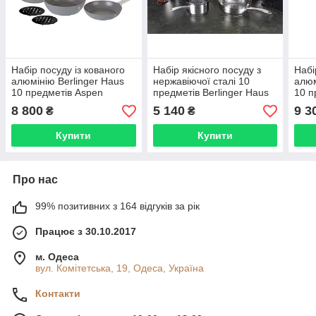
Набір посуду із кованого
Набір якісного посуду з
Набі
алюмінію Berlinger Haus
нержавіючої сталі 10
алюм
10 предметів Aspen
предметів Berlinger Haus
10 п
Collection BH 7061N
Silver Jewellery Collection
Coll
8 800
5 140
9 3
₴
₴
BH 6660
Купити
Купити
Про нас
99% позитивних з 164 відгуків за рік
Працює з 30.10.2017
м. Одеса
вул. Комітетська, 19, Одеса, Україна
Контакти