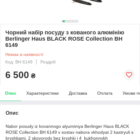
Чорний набір посуду з кованого алюмінію
Berlinger Haus BLACK ROSE Collection BH
6149
Немає в наявності
Код: BH 6149
Роздріб
6 500
₴
Опис
Характеристики
Доставка
Оплата
Умови п
Опис
Nabor posudy iz kovannogo alyuminiya Berlinger Haus BLACK
ROSE Collection BH 6149 v sostav nabora vkhodyat 2 kastryuli s
kryshkami, 2 skovorody bez kryshki i 4 kukhonnykh