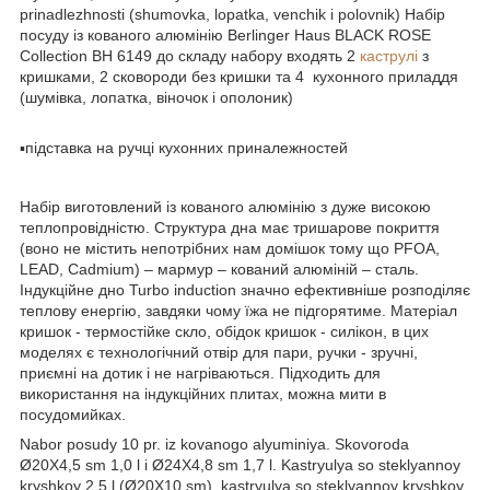
prinadlezhnosti (shumovka, lopatka, venchik i polovnik) Набір
посуду із кованого алюмінію Berlinger Haus BLACK ROSE
Collection BH 6149 до складу набору входять 2
каструлі
з
кришками, 2 сковороди без кришки та 4 кухонного приладдя
(шумівка, лопатка, віночок і ополоник)
▪підставка на ручці кухонних приналежностей
Набір виготовлений із кованого алюмінію з дуже високою
теплопровідністю. Структура дна має тришарове покриття
(воно не містить непотрібних нам домішок тому що PFOA,
LEAD, Cadmium) – мармур – кований алюміній – сталь.
Індукційне дно Turbo induction значно ефективніше розподіляє
теплову енергію, завдяки чому їжа не підгорятиме. Матеріал
кришок - термостійке скло, обідок кришок - силікон, в цих
моделях є технологічний отвір для пари, ручки - зручні,
приємні на дотик і не нагріваються. Підходить для
використання на індукційних плитах, можна мити в
посудомийках.
Nabor posudy 10 pr. iz kovanogo alyuminiya. Skovoroda
Ø20X4,5 sm 1,0 l i Ø24X4,8 sm 1,7 l. Kastryulya so steklyannoy
kryshkoy 2,5 l (Ø20X10 sm), kastryulya so steklyannoy kryshkoy