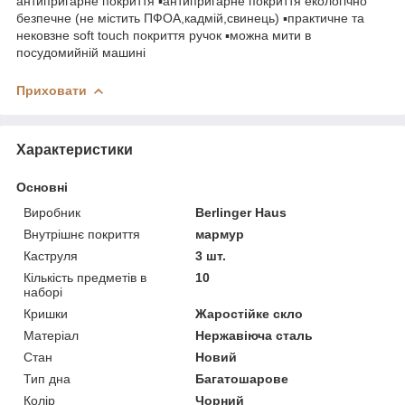
антипригарне покриття ▪антипригарне покриття екологічно
безпечне (не містить ПФОА,кадмій,свинець) ▪практичне та
нековзне soft touch покриття ручок ▪можна мити в
посудомийній машині
Приховати
Характеристики
Основні
Виробник
Berlinger Haus
Внутрішнє покриття
мармур
Каструля
3 шт.
Кількість предметів в
10
наборі
Кришки
Жаростійке скло
Матеріал
Нержавіюча сталь
Стан
Новий
Тип дна
Багатошарове
Колір
Чорний