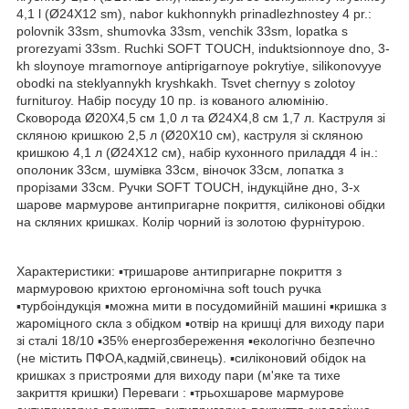
4,1 l (Ø24X12 sm), nabor kukhonnykh prinadlezhnostey 4 pr.:
polovnik 33sm, shumovka 33sm, venchik 33sm, lopatka s
prorezyami 33sm. Ruchki SOFT TOUCH, induktsionnoye dno, 3-
kh sloynoye mramornoye antiprigarnoye pokrytiye, silikonovyye
obodki na steklyannykh kryshkakh. Tsvet chernyy s zolotoy
furnituroy. Набір посуду 10 пр. із кованого алюмінію.
Сковорода Ø20X4,5 см 1,0 л та Ø24X4,8 см 1,7 л. Каструля зі
скляною кришкою 2,5 л (Ø20X10 см), каструля зі скляною
кришкою 4,1 л (Ø24X12 см), набір кухонного приладдя 4 ін.:
ополоник 33см, шумівка 33см, віночок 33см, лопатка з
прорізами 33см. Ручки SOFT TOUCH, індукційне дно, 3-х
шарове мармурове антипригарне покриття, силіконові обідки
на скляних кришках. Колір чорний із золотою фурнітурою.
Характеристики: ▪тришарове антипригарне покриття з
мармуровою крихтою ергономічна soft touch ручка
▪турбоіндукція ▪можна мити в посудомийній машині ▪кришка з
жароміцного скла з обідком ▪отвір на кришці для виходу пари
зі сталі 18/10 ▪35% енергозбереження ▪екологічно безпечно
(не містить ПФОА,кадмій,свинець). ▪силіконовий обідок на
кришках з пристроями для виходу пари (м'яке та тихе
закриття кришки) Переваги : ▪трьохшарове мармурове