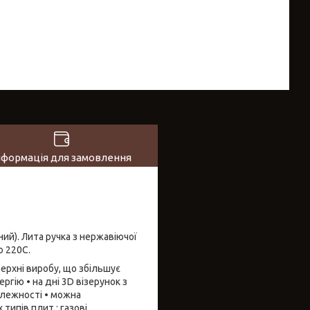
нформація для замовлення
ний). Лита ручка з нержавіючої
о 220C.
верхні виробу, що збільшує
ргію • на дні 3D візерунок з
алежності • можна
типів плит : газові,