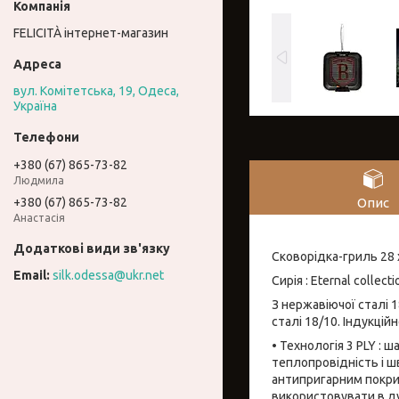
FELICITÀ інтернет-магазин
вул. Комітетська, 19, Одеса,
Україна
+380 (67) 865-73-82
Людмила
Опис
+380 (67) 865-73-82
Анастасія
Сковорідка-гриль 28 x
silk.odessa@ukr.net
Сирія : Eternal collecti
З нержавіючої сталі 1
сталі 18/10. Індукці
• Технологія 3 PLY : 
теплопровідність і шв
антипригарним покри
використовувати в дух