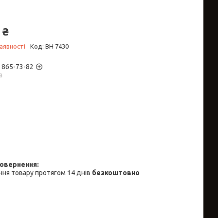
 ₴
аявності
Код:
BH 7430
) 865-73-82
а
ня товару протягом 14 днів
безкоштовно