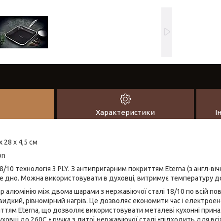
Характеристики
І
 28 x 4,5 см
on
8/10 технологія 3 PLY. З антипригарним покриттям Eterna (з англ-віч
йне дно. Можна використовувати в духовці, витримує температуру д
шар алюмінію між двома шарами з нержавіючої сталі 18/10 по всій по
идкий, рівномірний нагрів. Це дозволяє економити час і електроене
ттям Еterna, що дозволяє використовувати металеві кухонні прин
овці до 260C • ручка з литої нержавіючої сталі •підходить для всіх 