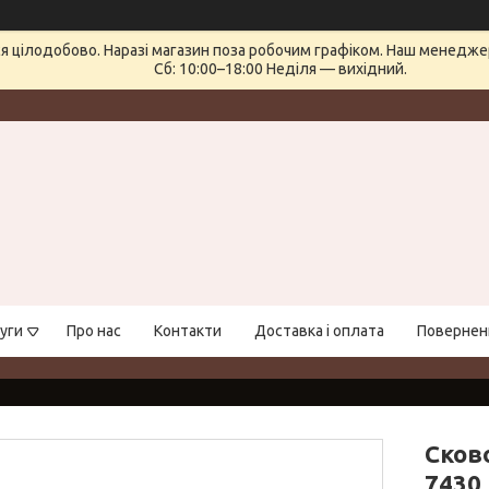
 цілодобово. Наразі магазин поза робочим графіком. Наш менеджер 
Сб: 10:00–18:00 Неділя — вихідний.
уги
Про нас
Контакти
Доставка і оплата
Поверненн
Сков
7430