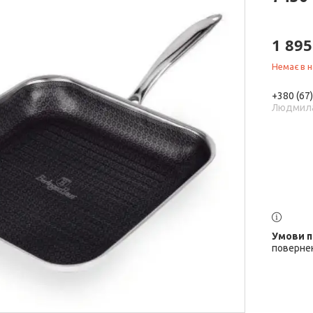
1 895
Немає в н
+380 (67
Людмил
повернен