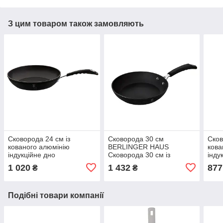
З цим товаром також замовляють
Сковорода 24 см із
Сковорода 30 см
Сков
кованого алюмінію
BERLINGER HAUS
кова
індукційне дно
Сковорода 30 см із
інду
BERLINGER HAUS Black
кованого алюмінію
BER
1 020
1 432
877
₴
₴
Professional Line BH 6116
індукційне дно
Prof
BERLINGER HAUS Black
Professional Line BH 6118
Подібні товари компанії