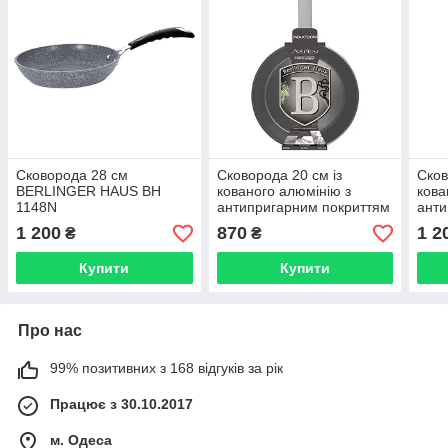
Сковорода 28 см
Сковорода 20 см із
Сков
BERLINGER HAUS BH
кованого алюмінію з
кова
1148N
антипригарним покриттям
анти
Berlinger Haus Aspen
Berl
1 200
870
1 2
₴
₴
Collection сірий BH 7062
Coll
Купити
Купити
Про нас
99% позитивних з 168 відгуків за рік
Працює з 30.10.2017
м. Одеса