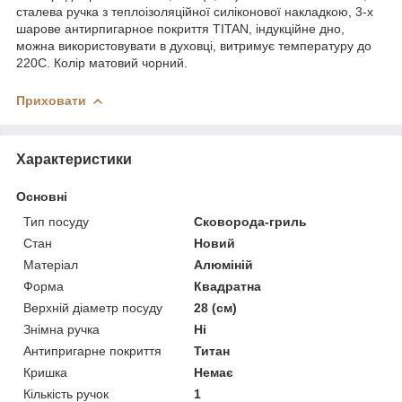
сталева ручка з теплоізоляційної силіконової накладкою, 3-х
шарове антирпигарное покриття TITAN, індукційне дно,
можна використовувати в духовці, витримує температуру до
220С. Колір матовий чорний.
Приховати
Характеристики
Основні
Тип посуду
Сковорода-гриль
Стан
Новий
Матеріал
Алюміній
Форма
Квадратна
Верхній діаметр посуду
28 (см)
Знімна ручка
Ні
Антипригарне покриття
Титан
Кришка
Немає
Кількість ручок
1