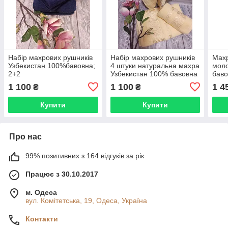
Набір махрових рушників
Набір махрових рушників
Мах
Узбекистан 100%бавовна;
4 штуки натуральна махра
моло
2+2
Узбекистан 100% бавовна
баво
ТУ002
1 100
1 100
1 4
₴
₴
Купити
Купити
Про нас
99% позитивних з 164 відгуків за рік
Працює з 30.10.2017
м. Одеса
вул. Комітетська, 19, Одеса, Україна
Контакти