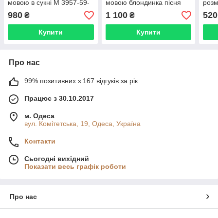
мовою в сукні М 3957-59-
мовою блондинка пісня
розм
60-3 48 см пісня кольору
музика фрази M5914-1
мово
980
1 100
520
₴
₴
фрази
аксе
Купити
Купити
Про нас
99% позитивних з 167 відгуків за рік
Працює з 30.10.2017
м. Одеса
вул. Комітетська, 19, Одеса, Україна
Контакти
Сьогодні вихідний
Показати весь графік роботи
Про нас