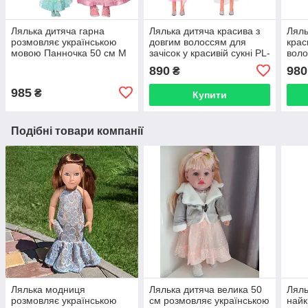
Лялька дитяча гарна
Лялька дитяча красива з
Ляль
розмовляє українською
довгим волоссям для
крас
мовою Панночка 50 см M
зачісок у красивій сукні PL-
воло
4412 I UA
521-1810A/B/C/D
види
890
980
₴
гребінець
греб
985
₴
Купити
Подібні товари компанії
Лялька модниця
Лялька дитяча велика 50
Ляль
розмовляє українською
см розмовляє українською
най