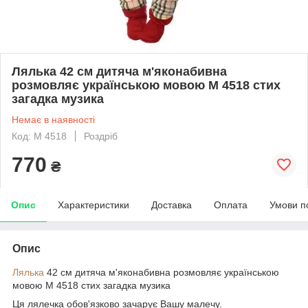
Лялька 42 см дитяча м'яконабивна
розмовляє українською мовою M 4518 стих
загадка музика
Немає в наявності
Код: M 4518
Роздріб
770
₴
Опис
Характеристики
Доставка
Оплата
Умови п
Опис
Лялька
42 см дитяча м'яконабивна розмовляє українською
мовою M 4518 стих загадка музика
Ця лялечка обов'язково зачарує Вашу малечу.