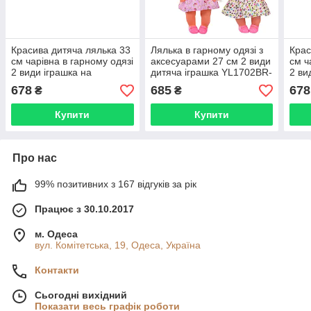
Красива дитяча лялька 33
Лялька в гарному одязі з
Крас
см чарівна в гарному одязі
аксесуарами 27 см 2 види
см ч
2 види іграшка на
дитяча іграшка YL1702BR-
2 ви
подарунок 91016-A/C
F
пода
678
685
678
₴
₴
Купити
Купити
Про нас
99% позитивних з 167 відгуків за рік
Працює з 30.10.2017
м. Одеса
вул. Комітетська, 19, Одеса, Україна
Контакти
Сьогодні вихідний
Показати весь графік роботи