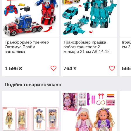
Трансформер трейлер
Трансформер іграшка
Ігра
Оптимус Прайм
робот+транспорт 2
см 2
вантажівка
кольори 21 см AB-14-18-
перетворюється на
2A
робота управління
пультом 28128
1 596
764
565
₴
₴
Подібні товари компанії