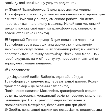
вашій дитині нескінченну уяву та радість гри.
🚗 Жовтий Трансформер: З цим дивовижним жовтим
Трансформером ваша дитина зможе втілити свої героїчні ідеї
в життя! Почавши у вигляді сміливого робота, він легко
перетвориться на стильну машинку. Нехай ваш маленький
механік покаже свої навички трансформації, створюючи
власні історії гонок і пригод.
🚚 Червоний Трансформер: З цим величним червоним
Трансформером ваша дитина зможе стати справжнім
захисником світу! Почавши як потужний робот, він миттєво
перетвориться на грізну вантажівку. Нехай ваш маленький
герой вирушить на місії порятунку, перевозячи вантажі та
вирішуючи складні завдання.
🌈 Особливості:
Індивідуальний вибір: Виберіть один або обидва
Трансформери залежно від переваг вашої дитини. Кожен
трансформер – це окремий світ пригод!
Поліпшення навичок: Можливість трансформації сприяє
розвитку моторики, координації рухів та творчого мислення.
Безпечна гра: Наші Трансформери виготовлені із
високоякісних матеріалів, безпечних для гри дітей.
🎁 Зробіть день вашої дитини ще яскравішим, подарувавши