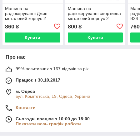
Машина на
Машина на
Маш
радіокеруванні Джип
радіокеруванні спортивна
раді
металевий корпус 2
металевий корпус 2
B24 
кольори пульт на
кольори пульт на
бата
860
800
760
₴
₴
батарейках SL-237A
батарейках SL-214A
Купити
Купити
Про нас
99% позитивних з 167 відгуків за рік
Працює з 30.10.2017
м. Одеса
вул. Комітетська, 19, Одеса, Україна
Контакти
Сьогодні працює з 10:00 до 18:00
Показати весь графік роботи