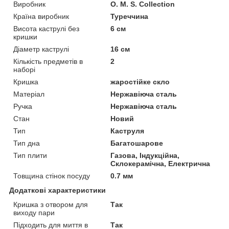
Виробник
O. M. S. Collection
Країна виробник
Туреччина
Висота каструлі без
6 см
кришки
Діаметр каструлі
16 см
Кількість предметів в
2
наборі
Кришка
жаростійке скло
Матеріал
Нержавіюча сталь
Ручка
Нержавіюча сталь
Стан
Новий
Тип
Каструля
Тип дна
Багатошарове
Тип плити
Газова, Індукційна,
Склокерамічна, Електрична
Товщина стінок посуду
0.7 мм
Додаткові характеристики
Кришка з отвором для
Так
виходу пари
Підходить для миття в
Так