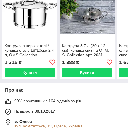
Каструля з нерж. сталі /
Каструля 3,7 л (20 х 12
Каст
кришка сталь,18*10см/ 2,4
см), кришка скляна O. M.
слив
л, OMS Collection
S. Collection,арт. 2031
скло
(Туреччина), арт. 2036
Coll
1 315
1 388
1 6
₴
₴
арт.
Купити
Купити
Про нас
99% позитивних з 164 відгуків за рік
Працює з 30.10.2017
м. Одеса
вул. Комітетська, 19, Одеса, Україна