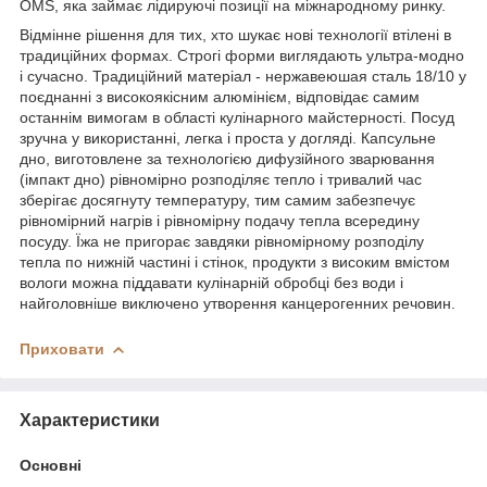
OMS, яка займає лідируючі позиції на міжнародному ринку.
Відмінне рішення для тих, хто шукає нові технології втілені в
традиційних формах. Строгі форми виглядають ультра-модно
і сучасно. Традиційний матеріал - нержавеюшая сталь 18/10 у
поєднанні з високоякісним алюмінієм, відповідає самим
останнім вимогам в області кулінарного майстерності. Посуд
зручна у використанні, легка і проста у догляді. Капсульне
дно, виготовлене за технологією дифузійного зварювання
(імпакт дно) рівномірно розподіляє тепло і тривалий час
зберігає досягнуту температуру, тим самим забезпечує
рівномірний нагрів і рівномірну подачу тепла всередину
посуду. Їжа не пригорає завдяки рівномірному розподілу
тепла по нижній частині і стінок, продукти з високим вмістом
вологи можна піддавати кулінарній обробці без води і
найголовніше виключено утворення канцерогенних речовин.
Приховати
Характеристики
Основні