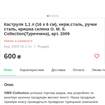
Каструля 1,1 л (16 х 6 см), нерж.сталь, ручки
сталь, кришка скляна O. M. S.
Collection(Туреччина), арт. 2009
Немає в наявності
Код: 2009-16-1.1л
Роздріб
600
₴
Опис
Характеристики
Доставка
Оплата
Умови п
Опис
OMS
Collection
-успішна торгова марка, яка розробляє та
реалізує кухонну продукцію високої якості. Наша продукція
преміум-класу проводиться провідною турецькою компанією