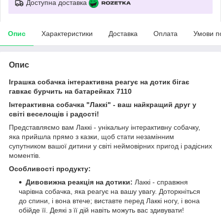
Доступна доставка
Опис
Характеристики
Доставка
Оплата
Умови п
Опис
Іграшка собачка інтерактивна реагує на дотик бігає
гавкає бурчить на батарейках 7110
Інтерактивна собачка "Лаккі" - ваш найкращий друг у
світі веселощів і радості!
Представляємо вам Лаккі - унікальну інтерактивну собачку,
яка прийшла прямо з казки, щоб стати незамінним
супутником вашої дитини у світі неймовірних пригод і радісних
моментів.
Особливості продукту:
Дивовижна реакція на дотики:
Лаккі - справжня
чарівна собачка, яка реагує на вашу увагу. Доторкніться
до спини, і вона втече; виставте перед Лаккі ногу, і вона
обійде її. Деякі з її дій навіть можуть вас здивувати!