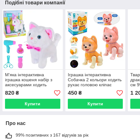
Подібні товари компанії
М'яка інтерактивна
Іграшка інтерактивна
Твар
іграшка кошеня набір з
Собачка 2 кольори ходить
драк
аксесуарами ходить
рухає головою кліпає
см 9
нявкає махає хвостиком
очима співає пісні PL-724-
820
450
1 2
₴
₴
T829-3
13
Купити
Купити
Про нас
99% позитивних з 167 відгуків за рік