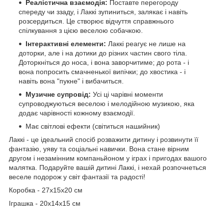
Реалістична взаємодія:
Поставте перегороду
спереду чи ззаду, і Лаккі зупиниться, залякає і навіть
розсердиться. Це створює відчуття справжнього
спілкування з цією веселою собачкою.
Інтерактивні елементи:
Лаккі реагує не лише на
доторки, але і на дотики до різних частин свого тіла.
Доторкніться до носа, і вона заворчитиме; до рота - і
вона попросить смачненької випічки; до хвостика - і
навіть вона "пукне" і вибачиться.
Музичне супровід:
Усі ці чарівні моменти
супроводжуються веселою і мелодійною музикою, яка
додає чарівності кожному взаємодії.
Має світлові ефекти (світиться нашийник)
Лаккі - це ідеальний спосіб розважити дитину і розвинути її
фантазію, уяву та соціальні навички. Вона стане вірним
другом і незамінним компаньйоном у іграх і пригодах вашого
малятка. Подаруйте вашій дитині Лаккі, і нехай розпочнеться
веселе подорож у світ фантазії та радості!
Коробка - 27х15х20 см
Іграшка - 20х14х15 см