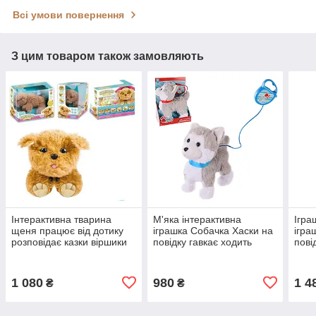
Всі умови повернення
З цим товаром також замовляють
Інтерактивна тварина
М'яка інтерактивна
Ігра
щеня працює від дотику
іграшка Собачка Хаски на
ігра
розповідає казки віршики
повідку гавкає ходить
пові
співає пісні JD-R9901
виляє хвостом
PL8201/8211
1 080
980
1 4
₴
₴