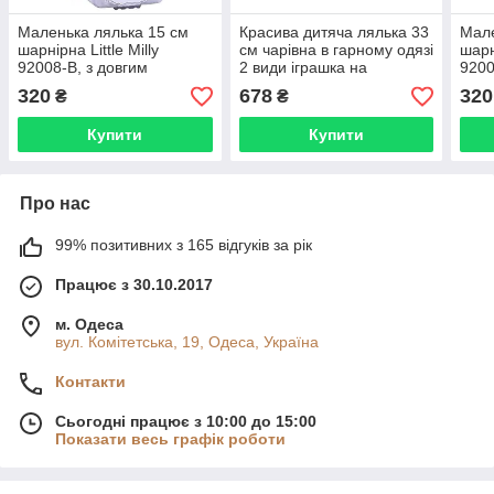
Маленька лялька 15 см
Красива дитяча лялька 33
Мале
шарнірна Little Milly
см чарівна в гарному одязі
шарні
92008-В, з довгим
2 види іграшка на
9200
волоссям, у блістері
подарунок 91016-A/C
воло
320
678
320
₴
₴
Купити
Купити
Про нас
99% позитивних з 165 відгуків за рік
Працює з 30.10.2017
м. Одеса
вул. Комітетська, 19, Одеса, Україна
Контакти
Сьогодні працює з 10:00 до 15:00
Показати весь графік роботи