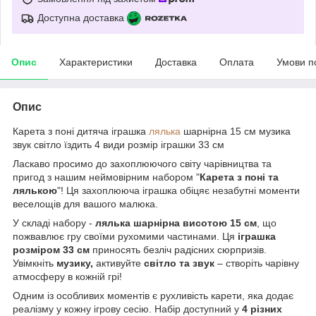
Доступна доставка
Опис
Характеристики
Доставка
Оплата
Умови п
Опис
Карета з поні дитяча іграшка
лялька
шарнірна 15 см музика
звук світло їздить 4 види розмір іграшки 33 см
Ласкаво просимо до захоплюючого світу чарівництва та
пригод з нашим неймовірним набором "
Карета з поні та
лялькою
"! Ця захоплююча іграшка обіцяє незабутні моменти
веселощів для вашого малюка.
У складі набору -
лялька шарнірна висотою 15 см
, що
пожвавлює гру своїми рухомими частинами. Ця
іграшка
розміром 33 см
приносять безліч радісних сюрпризів.
Увімкніть
музику,
активуйте
світло та звук
– створіть чарівну
атмосферу в кожній грі!
Одним із особливих моментів є рухливість карети, яка додає
реалізму у кожну ігрову сесію. Набір доступний у
4 різних