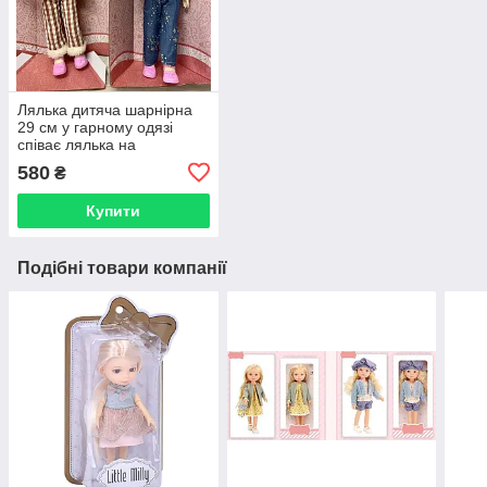
Лялька дитяча шарнірна
29 см у гарному одязі
співає лялька на
подарунок Y11B-13/14
580
₴
Купити
Подібні товари компанії