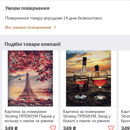
Умови повернення
Повернення товару впродовж 14 днів безкоштовно
Всі умови повернення
Подібні товари компанії
Картина за номерами
Картина за номерами
Карт
Strateg ПРЕМІУМ Париж у
Strateg ПРЕМІУМ Захід у
Stra
кольорі з лаком та рівнем
бокалі з лаком та рівнем
Крол
розміром 40х50 см
розміром 40х50 см
лако
349
349
349
₴
₴
SY6383
SY6305
40х5