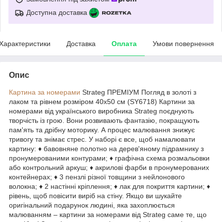
Доступна доставка
Характеристики
Доставка
Оплата
Умови повернення
Опис
Картина за номерами
Strateg ПРЕМІУМ Погляд в золоті з
лаком та рівнем розміром 40х50 см (SY6718) Картини за
номерами від українського виробника Strateg поєднують
творчість із грою. Вони розвивають фантазію, покращують
пам'ять та дрібну моторику. А процес малювання знижує
тривогу та знімає стрес. У наборі є все, щоб намалювати
картину: ♦ бавовняне полотно на дерев'яному підрамнику з
пронумерованими контурами; ♦ графічна схема розмальовки
або контрольний аркуш; ♦ акрилові фарби в пронумерованих
контейнерах; ♦ 3 пензлі різної товщини з нейлонового
волокна; ♦ 2 настінні кріплення; ♦ лак для покриття картини; ♦
рівень, щоб повісити виріб на стіну. Якщо ви шукайте
оригінальний подарунок людині, яка захоплюється
малюванням – картини за номерами від Strateg саме те, що