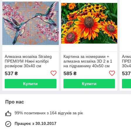
Алмазна мозаїка Strateg
Картина за номерами +
Алма
ПРЕМІУМ Ніжні колібрі
алмазна мозаїка 3D 2 в 1
ПРЕМ
розміром 30х40 см
на підрамнику 40х50 см
30х4
HX460**
CY2282
537
585
537
₴
₴
Купити
Купити
Про нас
99% позитивних з 164 відгуків за рік
Працює з 30.10.2017