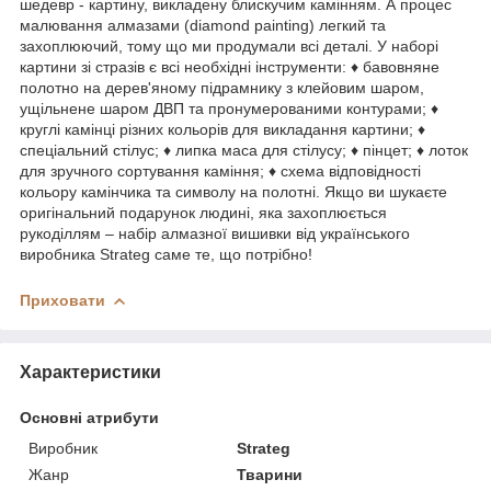
шедевр - картину, викладену блискучим камінням. А процес
малювання алмазами (diamond painting) легкий та
захоплюючий, тому що ми продумали всі деталі. У наборі
картини зі стразів є всі необхідні інструменти: ♦ бавовняне
полотно на дерев'яному підрамнику з клейовим шаром,
ущільнене шаром ДВП та пронумерованими контурами; ♦
круглі камінці різних кольорів для викладання картини; ♦
спеціальний стілус; ♦ липка маса для стілусу; ♦ пінцет; ♦ лоток
для зручного сортування каміння; ♦ схема відповідності
кольору камінчика та символу на полотні. Якщо ви шукаєте
оригінальний подарунок людині, яка захоплюється
рукоділлям – набір алмазної вишивки від українського
виробника Strateg саме те, що потрібно!
Приховати
Характеристики
Основні атрибути
Виробник
Strateg
Жанр
Тварини