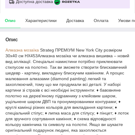
Доступна доставка
Опис
Характеристики
Доставка
Оплата
Умови п
Опис
Алмазна мозаїка
Strateg ПРЕМІУМ New York City розміром
30х40 см HX453Алмазна мозаїка чи алмазна вишивка – новий
вид аплікації. Спеціальні намистини потрібно приклеювати
стилусом на полотно. Так ви зможете створити блискавичний
шедевр - картину, викладену блискучим камінням. А процес
малювання алмазами (diamond painting) легкий та
захоплюючий, тому що ми продумали всі деталі. У наборі
картини зі стразів є всі необхідні інструменти: ♦ бавовняне
полотно на дерев'яному підрамнику з клейовим шаром,
ущільнене шаром ДВП та пронумерованими контурами; ♦
круглі камінці різних кольорів для викладання картини; ♦
спеціальний стілус; ♦ липка маса для стілусу; ♦ пінцет; ♦ лоток
для зручного сортування каміння; ♦ схема відповідності
кольору камінчика та символу на полотні. Якщо ви шукаєте
оригінальний подарунок людині, яка захоплюється