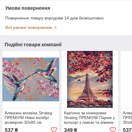
Умови повернення
Повернення товару впродовж 14 днів безкоштовно
Всі умови повернення
Подібні товари компанії
Алмазна мозаїка Strateg
Картина за номерами
Алма
ПРЕМІУМ Ніжні колібрі
Strateg ПРЕМІУМ Париж у
ПРЕМ
розміром 30х40 см
кольорі з лаком та рівнем
30х4
HX460**
розміром 40х50 см
537
349
537
₴
₴
SY6383