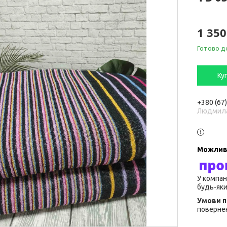
1 350
Готово д
Ку
+380 (67
Людмил
У компан
будь-яки
повернен