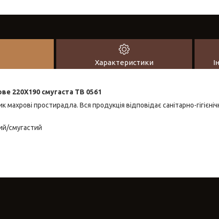
Характеристики
І
ве 220Х190 смугаста ТВ 0561
тик махрові простирадла. Вся продукція відповідає санітарно-гігієні
вий/смугастий