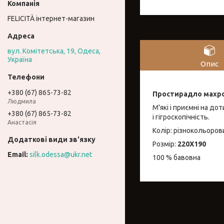
FELICITÀ інтернет-магазин
вул. Комітетська, 19, Одеса,
Україна
Опис
+380 (67) 865-73-82
Простирадло махро
Людмила
М'які і приємні на до
+380 (67) 865-73-82
і гігроскопічність.
Анастасія
Колір: різнокольоро
Розмір:
220Х190
silk.odessa@ukr.net
100 % бавовна