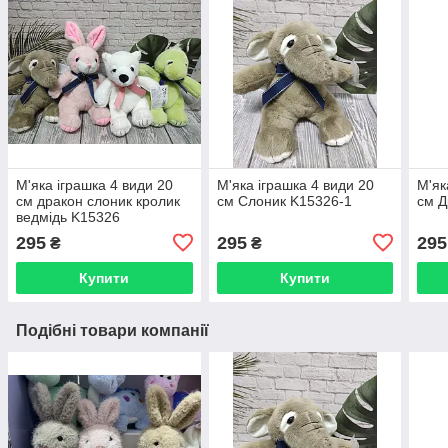
М'яка іграшка 4 види 20
М'яка іграшка 4 види 20
М'як
см дракон слоник кролик
см Слоник K15326-1
см Д
ведмідь K15326
295
295
295
₴
₴
Купити
Купити
Подібні товари компанії