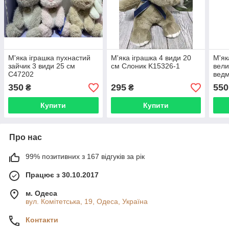
М'яка іграшка пухнастий
М'яка іграшка 4 види 20
М'як
зайчик 3 види 25 см
см Слоник K15326-1
вел
C47202
ведм
приє
350
295
550
₴
₴
Купити
Купити
Про нас
99% позитивних з 167 відгуків за рік
Працює з 30.10.2017
м. Одеса
вул. Комітетська, 19, Одеса, Україна
Контакти