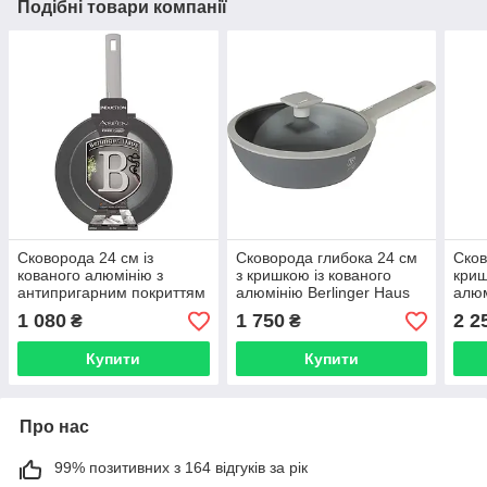
Подібні товари компанії
Сковорода 24 см із
Сковорода глибока 24 см
Сков
кованого алюмінію з
з кришкою із кованого
криш
антипригарним покриттям
алюмінію Berlinger Haus
алюм
Berlinger Haus Aspen
Aspen Collection BH 7069
BER
1 080
1 750
2 2
₴
₴
Collection сірий BH 7063
Coll
Купити
Купити
Про нас
99% позитивних з 164 відгуків за рік