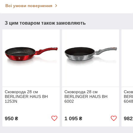
Всі умови повернення
З цим товаром також замовляють
Сковорода 28 см
Сковорода 28 см
Сков
BERLINGER HAUS BH
BERLINGER HAUS ВН
BER
1253N
6002
604
950
1 095
982
₴
₴