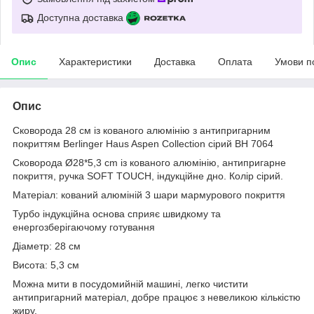
Доступна доставка
Опис
Характеристики
Доставка
Оплата
Умови п
Опис
Сковорода 28 см із кованого алюмінію з антипригарним
покриттям Berlinger Haus Aspen Collection сірий BH 7064
Сковорода Ø28*5,3 cm із кованого алюмінію, антипригарне
покриття, ручка SOFT TOUCH, індукційне дно. Колір сірий.
Матеріал: кований алюміній 3 шари мармурового покриття
Турбо індукційна основа сприяє швидкому та
енергозберігаючому готування
Діаметр: 28 см
Висота: 5,3 см
Можна мити в посудомийній машині, легко чистити
антипригарний матеріал, добре працює з невеликою кількістю
жиру.