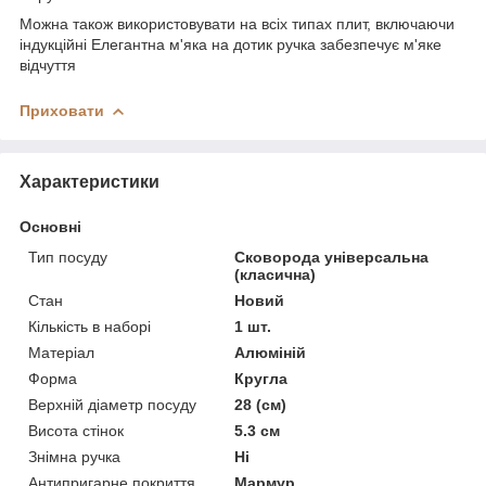
Можна також використовувати на всіх типах плит, включаючи
індукційні Елегантна м'яка на дотик ручка забезпечує м'яке
відчуття
Приховати
Характеристики
Основні
Тип посуду
Сковорода універсальна
(класична)
Стан
Новий
Кількість в наборі
1 шт.
Матеріал
Алюміній
Форма
Кругла
Верхній діаметр посуду
28 (см)
Висота стінок
5.3 см
Знімна ручка
Ні
Антипригарне покриття
Мармур