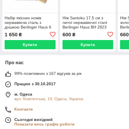
Набір якісних ножів
Ніж Santoku 17,5 см з
Ніж 
нержавіюча сталь з
литої нержавіючої сталі
золо
дошкою Berlinger Haus 6
Berlinger Haus BH 2823
Berl
предметів Taupe Collection
1 650
600
660
₴
₴
BH 2967
Купити
Купити
Про нас
99% позитивних з 167 відгуків за рік
Працює з 30.10.2017
м. Одеса
вул. Комітетська, 19, Одеса, Україна
Контакти
Сьогодні вихідний
Показати весь графік роботи