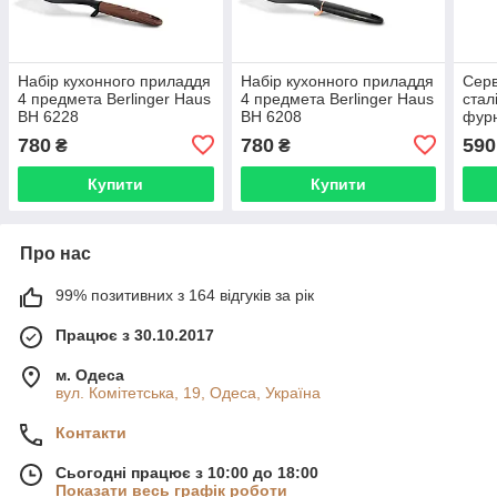
Набір кухонного приладдя
Набір кухонного приладдя
Серв
4 предмета Berlinger Haus
4 предмета Berlinger Haus
стал
BH 6228
BH 6208
фурн
BLAC
780
780
590
₴
₴
BH 
Купити
Купити
Про нас
99% позитивних з 164 відгуків за рік
Працює з 30.10.2017
м. Одеса
вул. Комітетська, 19, Одеса, Україна
Контакти
Сьогодні працює з 10:00 до 18:00
Показати весь графік роботи