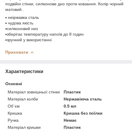
подвійні стінки, силіконове дно проти ковзання. Колір чорний
матовий..
▪ неіржавка сталь
▪ чудова якість
▪силіконовий низ
▪зберігає температуру напоїв до 8 годин
▪зручний у використанні
Приховати
Характеристики
Основні
Матеріал зовнішньої стінки
Пластик
Матеріал колби
Нержавіюча сталь
Об`єм
0.5 мл
Кришка
Кришка без поїлки
Ручка
Немає
Матеріал кришки
Пластик