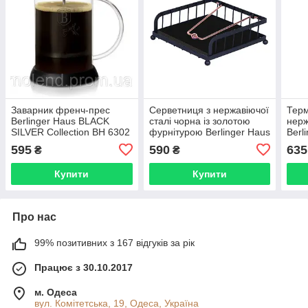
Заварник френч-прес
Серветниця з нержавіючої
Терм
Berlinger Haus BLACK
сталі чорна із золотою
нерж
SILVER Collection BH 6302
фурнітурою Berlinger Haus
Berl
(600 мл)
BLACK ROSE Collection
Line
595
590
635
₴
₴
BH 6768
175
Купити
Купити
Про нас
99% позитивних з 167 відгуків за рік
Працює з 30.10.2017
м. Одеса
вул. Комітетська, 19, Одеса, Україна