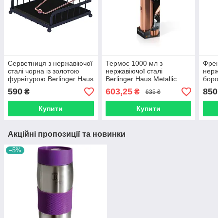
Серветниця з нержавіючої
Термос 1000 мл з
Френ
сталі чорна із золотою
нержавіючої сталі
нерж
фурнітурою Berlinger Haus
Berlinger Haus Metallic
боро
BLACK ROSE Collection
Line Rose Gold Edition BH-
Berl
590
603,25
850
₴
₴
635 ₴
BH 6768
1758N
SILV
Купити
Купити
Акційні пропозиції та новинки
–5%