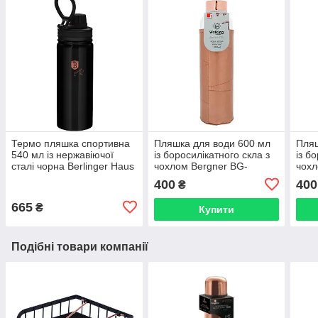
Термо пляшка спортивна
Пляшка для води 600 мл
Пляш
540 мл із нержавіючої
із боросилікатного скла з
із б
сталі чорна Berlinger Haus
чохлом Bergner BG-
чохл
BLACK ROSE Collection
20140-CP COPPER
2014
400
400
₴
BH 7758
665
₴
Купити
Подібні товари компанії