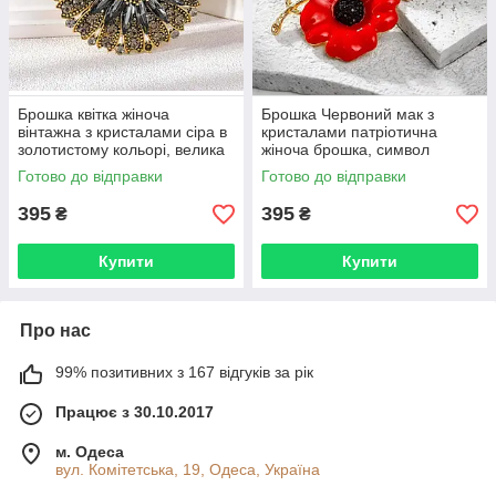
Брошка квітка жіноча
Брошка Червоний мак з
вінтажна з кристалами сіра в
кристалами патріотична
золотистому кольорі, велика
жіноча брошка, символ
кругла брошка на
пам'яті та незламності
Готово до відправки
Готово до відправки
одяг BRS210
України BRS209
395
395
₴
₴
Купити
Купити
Про нас
99% позитивних з 167 відгуків за рік
Працює з 30.10.2017
м. Одеса
вул. Комітетська, 19, Одеса, Україна