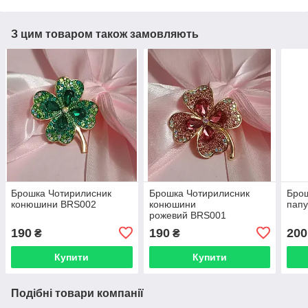
З цим товаром також замовляють
Брошка Чотирилисник
Брошка Чотирилисник
Бро
конюшини BRS002
конюшини
пап
рожевий BRS001
190
190
200
₴
₴
Купити
Купити
Подібні товари компанії