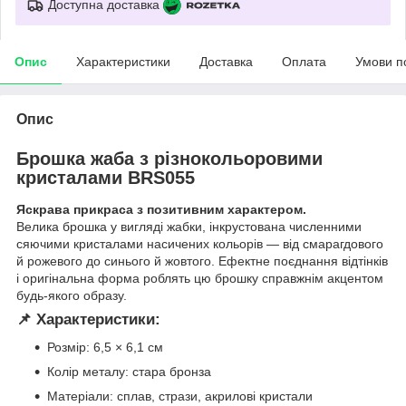
Доступна доставка
Опис
Характеристики
Доставка
Оплата
Умови п
Опис
Брошка жаба з різнокольоровими
кристалами BRS055
Яскрава прикраса з позитивним характером.
Велика брошка у вигляді жабки, інкрустована численними
сяючими кристалами насичених кольорів — від смарагдового
й рожевого до синього й жовтого. Ефектне поєднання відтінків
і оригінальна форма роблять цю брошку справжнім акцентом
будь-якого образу.
📌 Характеристики:
Розмір: 6,5 × 6,1 см
Колір металу: стара бронза
Матеріали: сплав, стрази, акрилові кристали