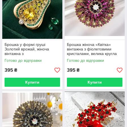
Брошка у формі груші
Брошка жіноча «Квітка»
Золотий врожай, жіноча
вінтажна з фіолетовими
вінтажна з
кристалами, велика кругла
кристалами BRS212
брошка в золотистому
Готово до відправки
Готово до відправки
кольорі BRS21
395
395
₴
₴
Купити
Купити