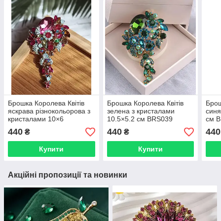
Брошка Королева Квітів
Брошка Королева Квітів
Брош
яскрава різнокольорова з
зелена з кристалами
синя
кристалами 10×6
10.5×5.2 см BRS039
см 
см BRS026
440
440
440
₴
₴
Купити
Купити
Акційні пропозиції та новинки