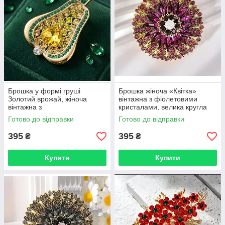
Брошка у формі груші
Брошка жіноча «Квітка»
Золотий врожай, жіноча
вінтажна з фіолетовими
вінтажна з
кристалами, велика кругла
кристалами BRS212
брошка в золотистому
Готово до відправки
Готово до відправки
кольорі BRS21
395
395
₴
₴
Купити
Купити