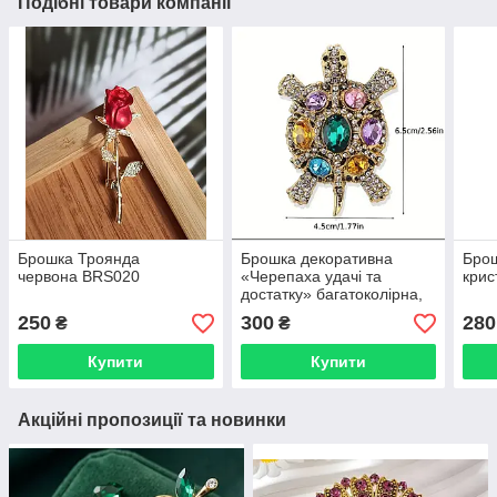
Подібні товари компанії
Брошка Троянда
Брошка декоративна
Бро
червона BRS020
«Черепаха удачі та
крис
достатку» багатоколірна,
металева, з
250
300
280
₴
₴
кристалами BRS190
Купити
Купити
Акційні пропозиції та новинки