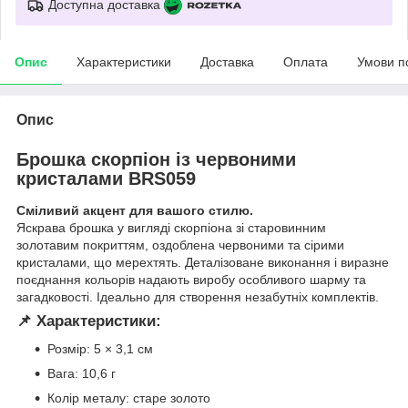
Доступна доставка
Опис
Характеристики
Доставка
Оплата
Умови п
Опис
Брошка скорпіон із червоними
кристалами BRS059
Сміливий акцент для вашого стилю.
Яскрава брошка у вигляді скорпіона зі старовинним
золотавим покриттям, оздоблена червоними та сірими
кристалами, що мерехтять. Деталізоване виконання і виразне
поєднання кольорів надають виробу особливого шарму та
загадковості. Ідеально для створення незабутніх комплектів.
📌 Характеристики:
Розмір: 5 × 3,1 см
Вага: 10,6 г
Колір металу: старе золото