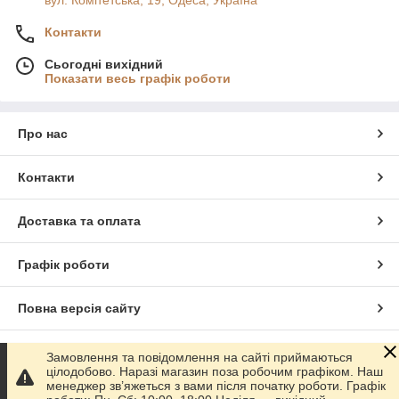
вул. Комітетська, 19, Одеса, Україна
Контакти
Сьогодні вихідний
Показати весь графік роботи
Про нас
Контакти
Доставка та оплата
Графік роботи
Повна версія сайту
Сайт створено на маркетплейсі
Prom.ua
Замовлення та повідомлення на сайті приймаються
цілодобово. Наразі магазин поза робочим графіком. Наш
менеджер зв’яжеться з вами після початку роботи. Графік
Політика конфіденційності