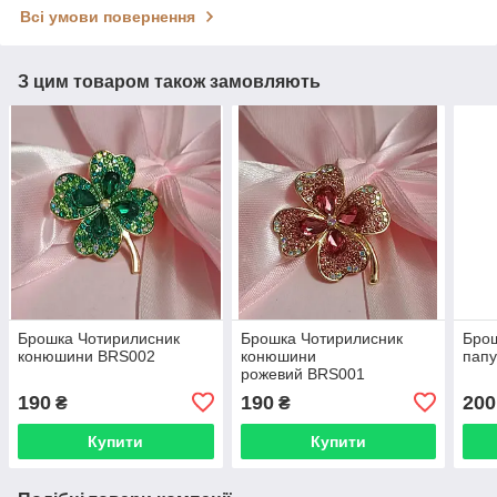
Всі умови повернення
З цим товаром також замовляють
Брошка Чотирилисник
Брошка Чотирилисник
Бро
конюшини BRS002
конюшини
пап
рожевий BRS001
190
190
200
₴
₴
Купити
Купити