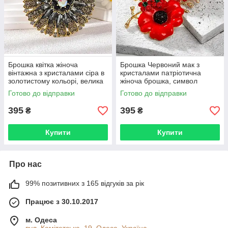
Брошка квітка жіноча
Брошка Червоний мак з
вінтажна з кристалами сіра в
кристалами патріотична
золотистому кольорі, велика
жіноча брошка, символ
кругла брошка на
пам'яті та незламності
Готово до відправки
Готово до відправки
одяг BRS210
України BRS209
395
395
₴
₴
Купити
Купити
Про нас
99% позитивних з 165 відгуків за рік
Працює з 30.10.2017
м. Одеса