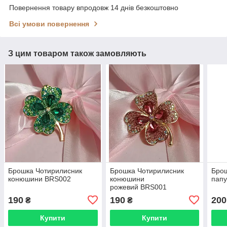
Повернення товару впродовж 14 днів безкоштовно
Всі умови повернення
З цим товаром також замовляють
Брошка Чотирилисник
Брошка Чотирилисник
Бро
конюшини BRS002
конюшини
пап
рожевий BRS001
190
190
200
₴
₴
Купити
Купити