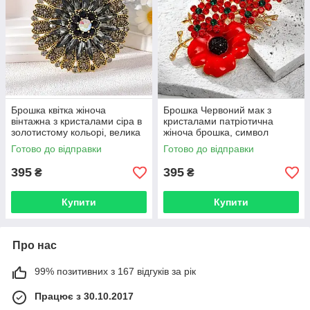
Брошка квітка жіноча
Брошка Червоний мак з
вінтажна з кристалами сіра в
кристалами патріотична
золотистому кольорі, велика
жіноча брошка, символ
кругла брошка на
пам'яті та незламності
Готово до відправки
Готово до відправки
одяг BRS210
України BRS209
395
395
₴
₴
Купити
Купити
Про нас
99% позитивних з 167 відгуків за рік
Працює з 30.10.2017