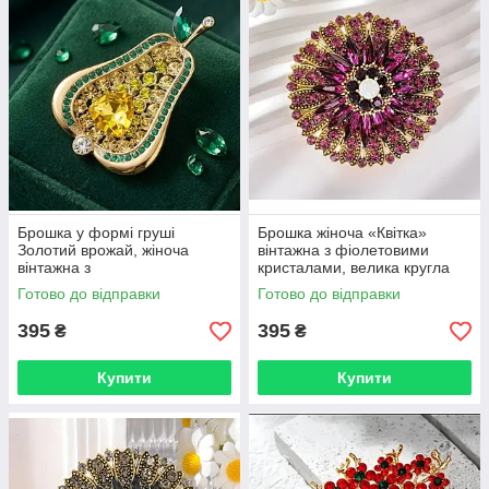
Брошка у формі груші
Брошка жіноча «Квітка»
Золотий врожай, жіноча
вінтажна з фіолетовими
вінтажна з
кристалами, велика кругла
кристалами BRS212
брошка в золотистому
Готово до відправки
Готово до відправки
кольорі BRS21
395
395
₴
₴
Купити
Купити