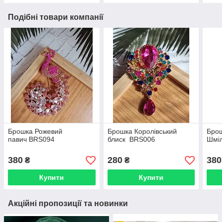
Подібні товари компанії
Брошка Рожевий
Брошка Королівський
Брош
павич BRS094
блиск BRS006
Шмі
380
280
380
₴
₴
Купити
Купити
Акційні пропозиції та новинки