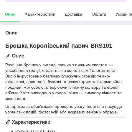
Опис
Характеристики
Доставка
Оплата
Умови п
Опис
Брошка Королівський павич BRS101
📌 Опис
Розкішна брошка у вигляді павича з пишним хвостом —
уособлення грації, багатства та королівської елегантності.
Виріб інкрустовано безліччю блискучих стразів: темно-
фіолетові, лавандові, бузкові та рожеві кристали гармонійно
поєднані між собою, створюючи глибину кольору та ефект
об'єму. Хвіст викладено у формі вінка — символу вічності та
жіночності.
Ця прикраса обов’язково приверне увагу. Ідеально пасує до
урочистих подій, фотосесій або яскравих вечірніх образів.
📏 Характеристики
Розмір: 11,2 × 6,9 см