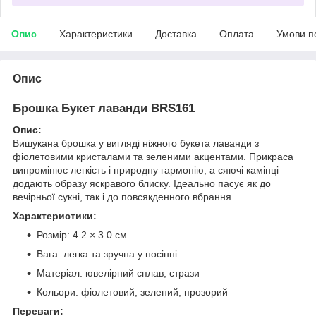
Опис
Характеристики
Доставка
Оплата
Умови п
Опис
Брошка Букет лаванди BRS161
Опис:
Вишукана брошка у вигляді ніжного букета лаванди з
фіолетовими кристалами та зеленими акцентами. Прикраса
випромінює легкість і природну гармонію, а сяючі камінці
додають образу яскравого блиску. Ідеально пасує як до
вечірньої сукні, так і до повсякденного вбрання.
Характеристики:
Розмір: 4.2 × 3.0 см
Вага: легка та зручна у носінні
Матеріал: ювелірний сплав, стрази
Кольори: фіолетовий, зелений, прозорий
Переваги: