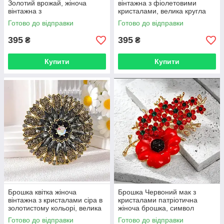
Золотий врожай, жіноча
вінтажна з фіолетовими
вінтажна з
кристалами, велика кругла
кристалами BRS212
брошка в золотистому
Готово до відправки
Готово до відправки
кольорі BRS21
395
395
₴
₴
Купити
Купити
Брошка квітка жіноча
Брошка Червоний мак з
вінтажна з кристалами сіра в
кристалами патріотична
золотистому кольорі, велика
жіноча брошка, символ
кругла брошка на
пам'яті та незламності
Готово до відправки
Готово до відправки