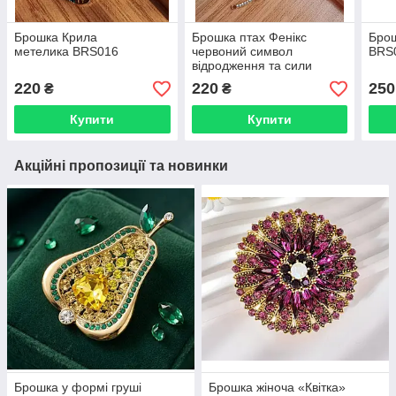
Брошка Крила
Брошка птах Фенікс
Брош
метелика BRS016
червоний символ
BRS
відродження та сили
BRS082
220
220
250
₴
₴
Купити
Купити
Акційні пропозиції та новинки
Брошка у формі груші
Брошка жіноча «Квітка»