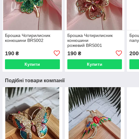
Брошка Чотирилисник
Брошка Чотирилисник
Бро
конюшини BRS002
конюшини
пап
рожевий BRS001
190
190
200
₴
₴
Купити
Купити
Подібні товари компанії