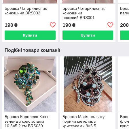
Брошка Чотирилисник
Брошка Чотирилисник
Бро
конюшини BRS002
конюшини
пап
рожевий BRS001
190
190
200
₴
₴
Купити
Купити
Подібні товари компанії
Брошка Королева Квітів
Брошка Магія польоту
Брош
зелена з кристалами
чорний метелик з
фіол
10.5×5.2 см BRS039
кристалами 9×6.5
крис