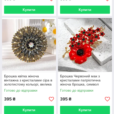
Купити
Купити
Брошка квітка жіноча
Брошка Червоний мак з
вінтажна з кристалами сіра в
кристалами патріотична
золотистому кольорі, велика
жіноча брошка, символ
кругла брошка на
пам'яті та незламності
Готово до відправки
Готово до відправки
одяг BRS210
України BRS209
395
395
₴
₴
Купити
Купити