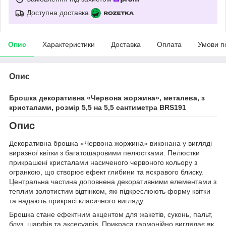
Доступна доставка
Опис
Характеристики
Доставка
Оплата
Умови п
Опис
Брошка декоративна «Червона жоржина», металева, з
кристалами, розмір 5,5 на 5,5 сантиметра BRS191
Опис
Декоративна брошка «Червона жоржина» виконана у вигляді
виразної квітки з багатошаровими пелюстками. Пелюстки
прикрашені кристалами насиченого червоного кольору з
огранкою, що створює ефект глибини та яскравого блиску.
Центральна частина доповнена декоративними елементами з
теплим золотистим відтінком, які підкреслюють форму квітки
та надають прикрасі класичного вигляду.
Брошка стане ефектним акцентом для жакетів, суконь, пальт,
блуз, шарфів та аксесуарів. Прикраса гармонійно виглядає як