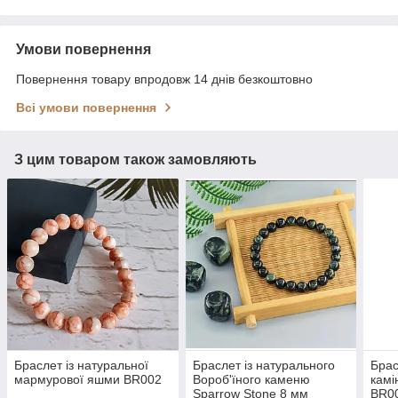
Умови повернення
Повернення товару впродовж 14 днів безкоштовно
Всі умови повернення
З цим товаром також замовляють
Браслет із натуральної
Браслет із натурального
Брас
мармурової яшми BR002
Вороб'їного каменю
камі
Sparrow Stone 8 мм
BR0