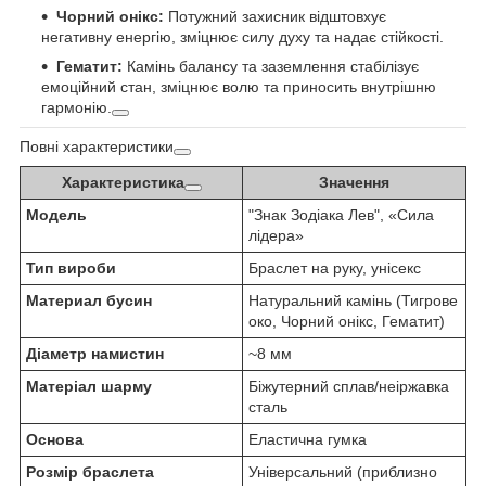
Чорний онікс:
Потужний захисник відштовхує
негативну енергію, зміцнює силу духу та надає стійкості.
Гематит:
Камінь балансу та заземлення стабілізує
емоційний стан, зміцнює волю та приносить внутрішню
гармонію.
Повні характеристики
Характеристика
Значення
Модель
"Знак Зодіака Лев", «Сила
лідера»
Тип вироби
Браслет на руку, унісекс
Материал бусин
Натуральний камінь (Тигрове
око, Чорний онікс, Гематит)
Діаметр намистин
~8 мм
Матеріал шарму
Біжутерний сплав/неіржавка
сталь
Основа
Еластична гумка
Розмір браслета
Універсальний (приблизно