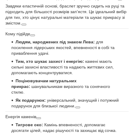
Завдяки еластичній основі, браслет зручно сидить на руці та
підходить для більшості розмірів зап'ястя. Це ідеальний вибір
для тих, хто цінує натуральні матеріали та шукає прикрасу зі
змістом.
Кому підійде
Людям, народжених під знаком Лева:
для
посилення лідерських якостей, впевненості в собі та
приваблення удачі.
Тим, хто шукає захист і енергію:
камені мають
сильні захисні властивості та надають життєвих сил,
допомагають концентруватися.
Поціновувачам натуральних
прикрас:
шанувальникам виразного та сонячного
стилю.
Як подарунок:
універсальний, значущий і потужний
подарунок для близької людини.
Енергія каменів
Тигрове око:
Камінь впевненості, допомагає
досягати цілей, надає рішучості та захищає від сочка.