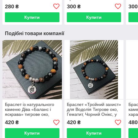
BR014
280
300
300
₴
₴
Купити
Купити
Подібні товари компанії
Браслет із натурального
Браслет «Тройний захист»
Брас
каменю Діва «Баланс і
для Водолія Тигрове око,
каме
яскрава» тигрове око,
Гематит, Чорний Онікс, у
хара
чорний онікс, гематит,
подарунковому
420
420
480
₴
₴
браслет зі знаком
пакованні BR058
зодіаку BR054
Купити
Купити