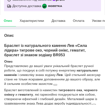
Доступна доставка
Опис
Характеристики
Доставка
Оплата
Умови п
Опис
Браслет із натурального каменю Лев «Сила
лідера» тигрове око, чорний онікс, гематит,
браслет зі знаком зодіаку BR053
Опис
Представляємо до вашої уваги унікальний браслет ручної
роботи, що поєднує в собі потужну енергетику
натуральних
каменів
і символіку знака зодіаку
Лев
. Цей стильний аксесуар
стане не тільки яскравим доповненням до вашого образу, але
й сильним особистим захистом.
Браслет виготовлений із намистин
тигрового ока
,
чорного
оніксу
и
гематиту
, які гармонійно поєднуються між собою,
створюючи ефектний і глибокий дизайн. Металевий шарм із
гравіюванням знака Лева додає виробу індивідуальності.