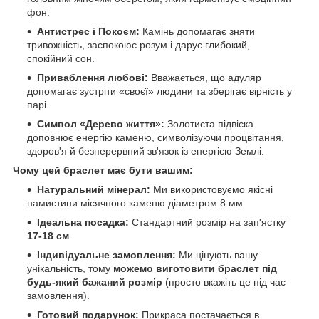
фон.
Антистрес і Покоєм:
Камінь допомагає зняти
тривожність, заспокоює розум і дарує глибокий,
спокійний сон.
Приваблення любові:
Вважається, що адуляр
допомагає зустріти «своєї» людини та зберігає вірність у
парі.
Символ «Дерево життя»:
Золотиста підвіска
доповнює енергію каменю, символізуючи процвітання,
здоров'я й безперервний зв'язок із енергією Землі.
Чому цей браслет має бути вашим:
Натуральний мінерал:
Ми використовуємо якісні
намистини місячного каменю діаметром 8 мм.
Ідеальна посадка:
Стандартний розмір на зап'ястку
17-18 см
.
Індивідуальне замовлення:
Ми цінують вашу
унікальність, тому
можемо виготовити браслет під
будь-який бажаний розмір
(просто вкажіть це під час
замовлення).
Готовий подарунок:
Прикраса постачається в