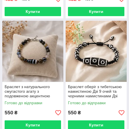
Купити
Купити
Браслет з натурального
Браслет оберіг з тибетською
смугастого агату з
намистиною Дзі 9 очей та
подовженою акцентною
чорними намистинами Дзі
бусиною BR123
регульований на
Готово до відправки
Готово до відправки
шнурі BR122
550
550
₴
₴
Купити
Купити