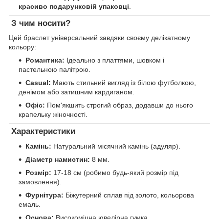
красиво подарунковій упаковці
.
З чим носити?
Цей браслет універсальний завдяки своєму делікатному
кольору:
Романтика:
Ідеально з платтями, шовком і
пастельною палітрою.
Casual:
Мають стильний вигляд із білою футболкою,
денімом або затишним кардиганом.
Офіс:
Пом'якшить строгий образ, додавши до нього
крапельку жіночності.
Характеристики
Камінь:
Натуральний місячний камінь (адуляр).
Діаметр намистин:
8 мм.
Розмір:
17-18 см (робимо будь-який розмір під
замовлення).
Фурнітура:
Біжутерний сплав під золото, кольорова
емаль.
Основа:
Високоміцна ювелірна гумка.