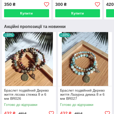
Грошовий Зріст» 8
BR014
прир
350
300
420
₴
₴
мм BR080
8 м
Купити
Купити
Акційні пропозиції та новинки
–10%
–10%
Браслет подвійний Дерево
Браслет подвійний Дерево
життя лісова стежка 8 и 6
життя Лазурна димка 8 и 6
мм BR026
мм BR027
Готово до відправки
Готово до відправки
432
432
₴
₴
480 ₴
480 ₴