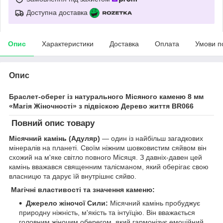
Доступна доставка
Опис
Характеристики
Доставка
Оплата
Умови п
Опис
Браслет-оберег із натурального Місяного каменю 8 мм
«Магія Жіночності» з підвіскою Дерево життя BR066
Повний опис товару
Місячний камінь (Адуляр)
— один із найбільш загадкових
мінералів на планеті. Своїм ніжним шовковистим сяйвом він
схожий на м'яке світло повного Місяця. З давніх-давен цей
камінь вважався священним талісманом, який оберігає свою
власницю та дарує їй внутрішнє сяйво.
Магічні властивості та значення каменю:
Джерело жіночої Сили:
Місячний камінь пробуджує
природну ніжність, м'якість та інтуїцію. Він вважається
головним жіночим оберегом, який гармонізує емоційний