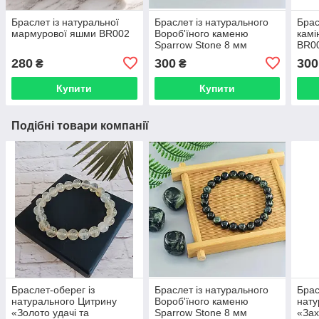
Браслет із натуральної
Браслет із натурального
Брас
мармурової яшми BR002
Вороб'їного каменю
камі
Sparrow Stone 8 мм
BR0
BR014
280
300
300
₴
₴
Купити
Купити
Подібні товари компанії
Браслет-оберег із
Браслет із натурального
Брас
натурального Цитрину
Вороб'їного каменю
нату
«Золото удачі та
Sparrow Stone 8 мм
«Зах