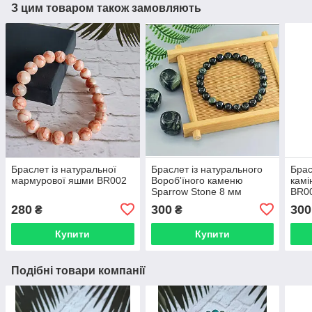
З цим товаром також замовляють
Браслет із натуральної
Браслет із натурального
Брас
мармурової яшми BR002
Вороб'їного каменю
камі
Sparrow Stone 8 мм
BR0
BR014
280
300
300
₴
₴
Купити
Купити
Подібні товари компанії