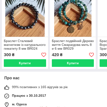
Браслет Сталевий
Браслет подвійний Дерево
Брас
магнетизм із натурального
життя Смарагдова мить 8
Воро
гематиту 8 мм BR024
и 6 мм BR029
Spar
BR0
300
420
300
₴
₴
Купити
Купити
Про нас
99% позитивних з 165 відгуків за рік
Працює з 30.10.2017
м. Одеса