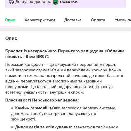
Доступна доставка
Опис
Характеристики
Доставка
Оплата
Умови п
Опис
Браслет із натурального Перського халцедона «Облачна
ніжність» 8 мм BR071
Перський халцедон — це вишуканий природний мінерал,
який заворожує своїми м'якими переходами кольору. Кожна
намистина схожа на акварельний начерок, де ніжно-блакитні
відтінки переплітаються з молочними та кавовими
візерунками. Це ідеальний подарунок для тих, хто цінує
естетику, унікальність і внутрішній спокій.
Властивості Перського халцедона:
Камінь гармонії:
м'яко заспокоює нервову систему,
допомагає позбутися тривог і дарує відчуття
захищеності.
Дипломатія та спілкування:
вважається талісманом