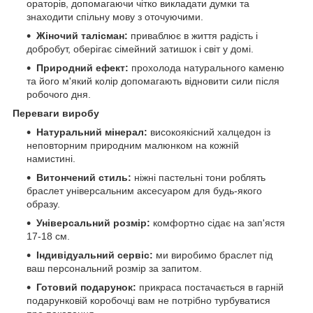
ораторів, допомагаючи чітко викладати думки та
знаходити спільну мову з оточуючими.
Жіночий талісман:
приваблює в життя радість і
добробут, оберігає сімейний затишок і світ у домі.
Природний ефект:
прохолода натурального каменю
та його м'який колір допомагають відновити сили після
робочого дня.
Переваги виробу
Натуральний мінерал:
високоякісний халцедон із
неповторним природним малюнком на кожній
намистині.
Витончений стиль:
ніжні пастельні тони роблять
браслет універсальним аксесуаром для будь-якого
образу.
Універсальний розмір:
комфортно сідає на зап'ястя
17-18 см.
Індивідуальний сервіс:
ми виробимо браслет під
ваш персональний розмір за запитом.
Готовий подарунок:
прикраса постачається в гарній
подарунковій коробочці вам не потрібно турбуватися